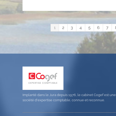
1
2
3
4
5
6
7
Implanté dans le Jura depuis 1976, le cabinet Cogef est une
société d'expertise comptable, connue et reconnue.