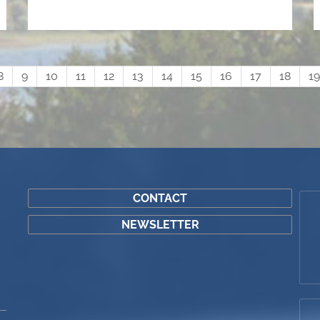
8
9
10
11
12
13
14
15
16
17
18
19
CONTACT
NEWSLETTER