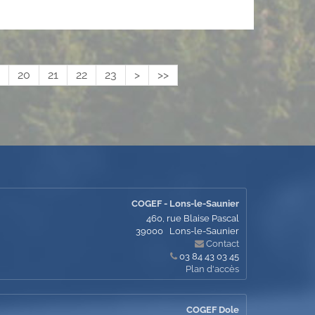
20
21
22
23
>
>>
COGEF - Lons-le-Saunier
460, rue Blaise Pascal
39000
Lons-le-Saunier
Contact
03 84 43 03 45
Plan d'accès
COGEF Dole