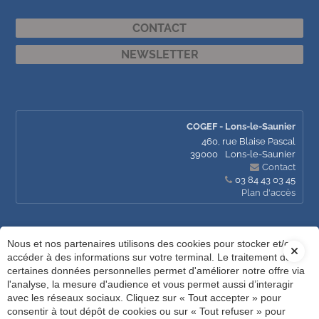
CONTACT
NEWSLETTER
COGEF - Lons-le-Saunier
460, rue Blaise Pascal
39000
Lons-le-Saunier
Contact
03 84 43 03 45
Plan d'accès
Nous et nos partenaires utilisons des cookies pour stocker et/ou
COGEF Dole
accéder à des informations sur votre terminal. Le traitement de
3 rue du Prélot
certaines données personnelles permet d'améliorer notre offre via
39100
Dole
l'analyse, la mesure d'audience et vous permet aussi d’interagir
Contact
avec les réseaux sociaux. Cliquez sur « Tout accepter » pour
03 84 70 94 71
consentir à tout dépôt de cookies ou sur « Tout refuser » pour
Plan d'accès